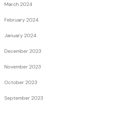
March 2024
February 2024
January 2024
December 2023
November 2023
October 2023
September 2023