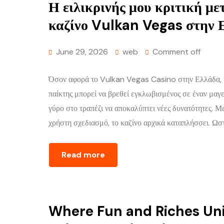
Η ειλικρινής μου κριτική με
καζίνο Vulkan Vegas στην 
June 29, 2026
web
Comment off
Όσον αφορά το Vulkan Vegas Casino στην Ελλάδα, η 
παίκτης μπορεί να βρεθεί εγκλωβισμένος σε έναν μαγ
γύρο στο τραπέζι να αποκαλύπτει νέες δυνατότητες. Με
χρήστη σχεδιασμό, το καζίνο αρχικά καταπλήσσει. Ωστ
Read more
Where Fun and Riches Unit