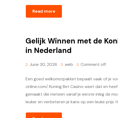
Read more
Gelijk Winnen met de Kon
in Nederland
June 30, 2026
web
Comment off
Een goed welkomstpakket bepaalt vaak of je voo
online.com/. Koning Bet Casino weet dat en heef
gemaakt die meteen vanaf je eerste inleg de moe
leuker en verbeteren je kans op een leuke prijs.